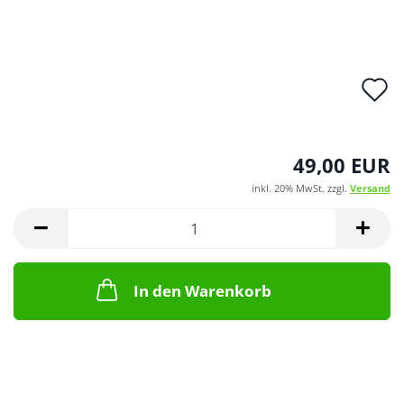
A
d
M
49,00 EUR
inkl. 20% MwSt. zzgl.
Versand
In den Warenkorb