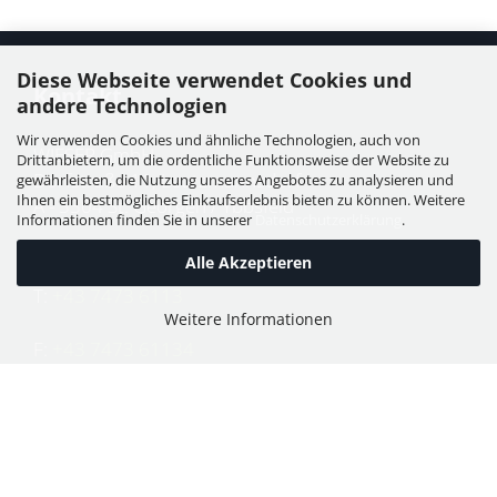
Diese Webseite verwendet Cookies und
Kontakt
andere Technologien
Wir verwenden Cookies und ähnliche Technologien, auch von
WIESER GmbH
Drittanbietern, um die ordentliche Funktionsweise der Website zu
Dorfstraße 11, Leutzmannsdorf
gewährleisten, die Nutzung unseres Angebotes zu analysieren und
Ihnen ein bestmögliches Einkaufserlebnis bieten zu können. Weitere
A - 3304 St. Georgen / Ybbsfeld
Informationen finden Sie in unserer
Datenschutzerklärung
.
Alle Akzeptieren
T:
+43 7473 6113
Weitere Informationen
F:
+43 7473 61134
E:
office@puch-wieser.at