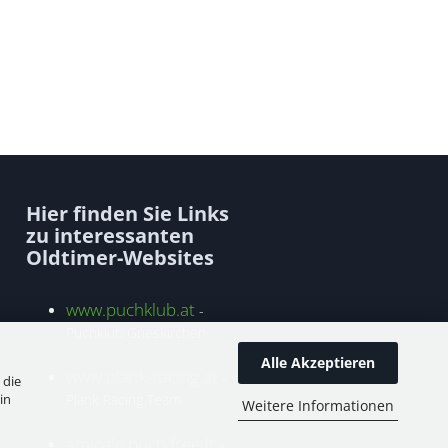
Hier finden Sie Links
zu interessanten
Oldtimer-Websites
www.puchklub.at
-
Puchklub Grieskirchen
Alle Akzeptieren
www.plank-racing.at
-
 die
in
Plank Racing Team
Weitere Informationen
amicale.puch.free.fr
-