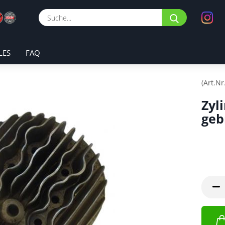
Suche...
LES
FAQ
(Art.Nr
Zyl
geb