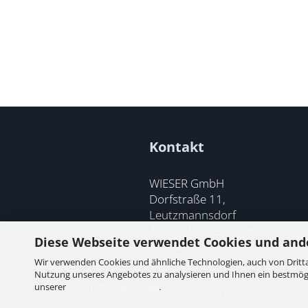
Kontakt
WIESER GmbH
Dorfstraße 11,
Leutzmannsdorf
A - 3304 St. Georgen /
Diese Webseite verwendet Cookies und and
Ybbsfeld
Wir verwenden Cookies und ähnliche Technologien, auch von Dritta
Nutzung unseres Angebotes zu analysieren und Ihnen ein bestmögli
unserer
Datenschutzerklärung
.
T:
+43 7473 6113