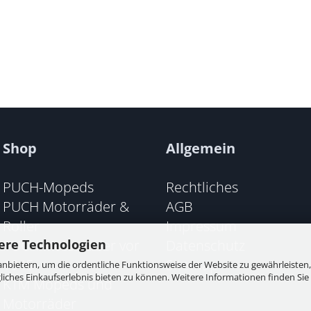
Shop
Allgemein
PUCH-Mopeds
Rechtliches
PUCH Motorräder &
AGB
Roller
Impressum
PUCH Motorräder vor
Datenschutz
ere Technologien
1945
Sitemap
nbietern, um die ordentliche Funktionsweise der Website zu gewährleisten,
ches Einkaufserlebnis bieten zu können. Weitere Informationen finden Sie 
KTM Mopeds und
Motorräder