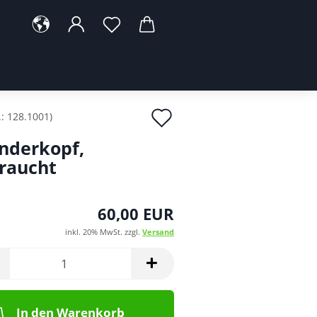
Auf
.:
128.1001
)
den
inderkopf,
Merkzettel
raucht
60,00 EUR
inkl. 20% MwSt. zzgl.
Versand
In den Warenkorb