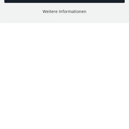
T:
+43 7473 6113
Weitere Informationen
F:
+43 7473 61134
E:
office@puch-wieser.at
Shop
PUCH-Mopeds
PUCH Motorräder & Roller
PUCH Motorräder vor 1945
KTM Mopeds und Motorräder