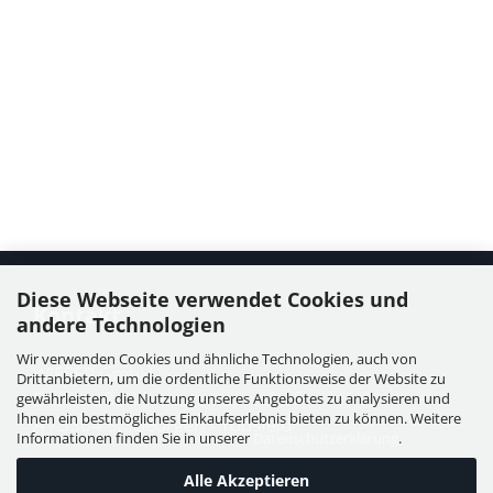
Diese Webseite verwendet Cookies und
Kontakt
andere Technologien
Wir verwenden Cookies und ähnliche Technologien, auch von
WIESER GmbH
Drittanbietern, um die ordentliche Funktionsweise der Website zu
Dorfstraße 11, Leutzmannsdorf
gewährleisten, die Nutzung unseres Angebotes zu analysieren und
Ihnen ein bestmögliches Einkaufserlebnis bieten zu können. Weitere
A - 3304 St. Georgen / Ybbsfeld
Informationen finden Sie in unserer
Datenschutzerklärung
.
Alle Akzeptieren