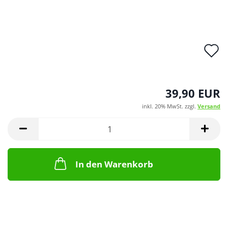
A
d
M
39,90 EUR
inkl. 20% MwSt. zzgl.
Versand
In den Warenkorb