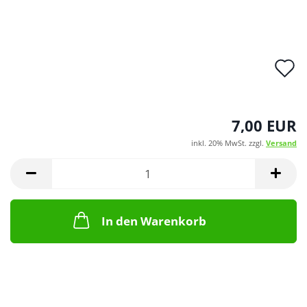
A
d
M
7,00 EUR
inkl. 20% MwSt. zzgl.
Versand
In den Warenkorb