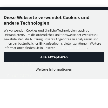
Diese Webseite verwendet Cookies und
Kontakt
andere Technologien
Wir verwenden Cookies und ähnliche Technologien, auch von
WIESER GmbH
Drittanbietern, um die ordentliche Funktionsweise der Website zu
Dorfstraße 11, Leutzmannsdorf
gewährleisten, die Nutzung unseres Angebotes zu analysieren und
Ihnen ein bestmögliches Einkaufserlebnis bieten zu können. Weitere
A - 3304 St. Georgen / Ybbsfeld
Informationen finden Sie in unserer
Datenschutzerklärung
.
Alle Akzeptieren
T:
+43 7473 6113
Weitere Informationen
F:
+43 7473 61134
E:
office@puch-wieser.at