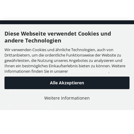
Diese Webseite verwendet Cookies und
Kontakt
andere Technologien
Wir verwenden Cookies und ähnliche Technologien, auch von
WIESER GmbH
Drittanbietern, um die ordentliche Funktionsweise der Website zu
Dorfstraße 11, Leutzmannsdorf
gewährleisten, die Nutzung unseres Angebotes zu analysieren und
Ihnen ein bestmögliches Einkaufserlebnis bieten zu können. Weitere
A - 3304 St. Georgen / Ybbsfeld
Informationen finden Sie in unserer
Datenschutzerklärung
.
Alle Akzeptieren
T:
+43 7473 6113
Weitere Informationen
F:
+43 7473 61134
E:
office@puch-wieser.at