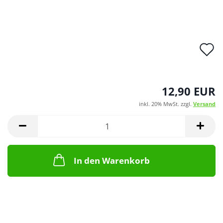
A
d
M
12,90 EUR
inkl. 20% MwSt. zzgl.
Versand
In den Warenkorb