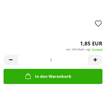
A
d
M
1,85 EUR
inkl. 20% MwSt. zzgl.
Versand
In den Warenkorb