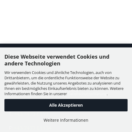
Diese Webseite verwendet Cookies und
Kontakt
andere Technologien
Wir verwenden Cookies und ähnliche Technologien, auch von
WIESER GmbH
Drittanbietern, um die ordentliche Funktionsweise der Website zu
Dorfstraße 11, Leutzmannsdorf
gewährleisten, die Nutzung unseres Angebotes zu analysieren und
Ihnen ein bestmögliches Einkaufserlebnis bieten zu können. Weitere
A - 3304 St. Georgen / Ybbsfeld
Informationen finden Sie in unserer
Datenschutzerklärung
.
Alle Akzeptieren
T:
+43 7473 6113
Weitere Informationen
F:
+43 7473 61134