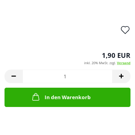
A
d
M
1,90 EUR
inkl. 20% MwSt. zzgl.
Versand
In den Warenkorb