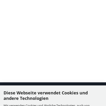
Diese Webseite verwendet Cookies und
Kontakt
andere Technologien
Wir verwenden Cookies und ähnliche Technologien, auch von