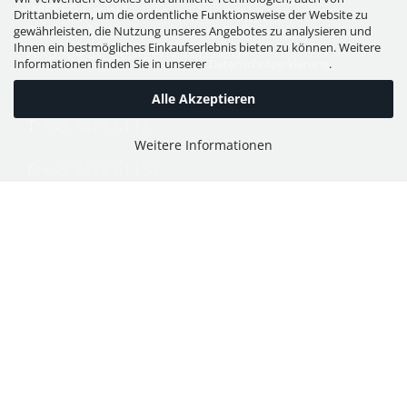
WIESER GmbH
Drittanbietern, um die ordentliche Funktionsweise der Website zu
Dorfstraße 11, Leutzmannsdorf
gewährleisten, die Nutzung unseres Angebotes zu analysieren und
Ihnen ein bestmögliches Einkaufserlebnis bieten zu können. Weitere
A - 3304 St. Georgen / Ybbsfeld
Informationen finden Sie in unserer
Datenschutzerklärung
.
Alle Akzeptieren
T:
+43 7473 6113
Weitere Informationen
F:
+43 7473 61134
E:
office@puch-wieser.at
Shop
PUCH-Mopeds