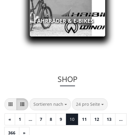
FAHRRÄDER & E-BIKES
SHOP
Sortieren nach
pro Seite
Sortieren nach
24 pro Seite
«
1
...
7
8
9
10
11
12
13
...
366
»