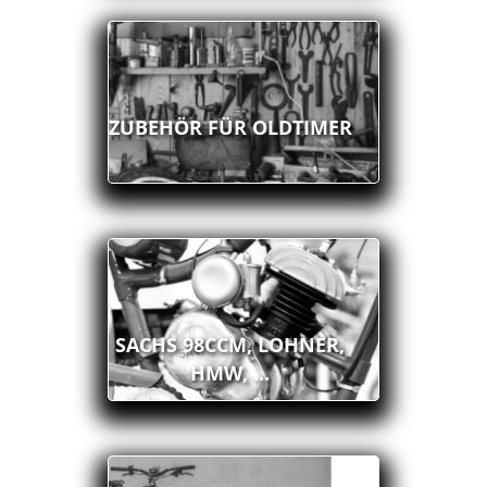
ZUBEHÖR FÜR OLDTIMER
SACHS 98CCM, LOHNER,
HMW, ...