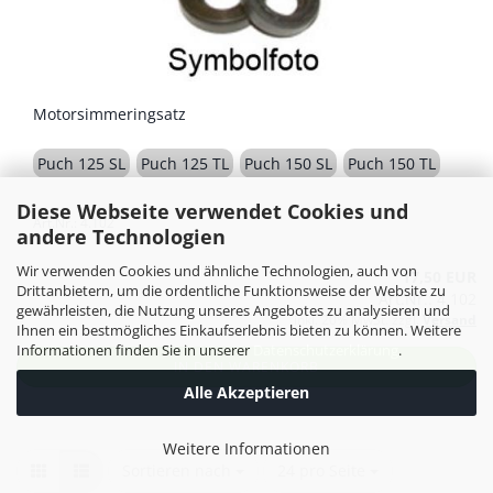
Motorsimmeringsatz
Puch 125 SL
Puch 125 TL
Puch 150 SL
Puch 150 TL
Diese Webseite verwendet Cookies und
Art.Nr.: 4.102
andere Technologien
Wir verwenden Cookies und ähnliche Technologien, auch von
17,50 EUR
Drittanbietern, um die ordentliche Funktionsweise der Website zu
Art.Nr.: 4.102
gewährleisten, die Nutzung unseres Angebotes zu analysieren und
inkl. 20% MwSt. zzgl.
Versand
Ihnen ein bestmögliches Einkaufserlebnis bieten zu können. Weitere
Informationen finden Sie in unserer
Datenschutzerklärung
.
IN DEN WARENKORB
Alle Akzeptieren
Weitere Informationen
Sortieren nach
pro Seite
Sortieren nach
24 pro Seite