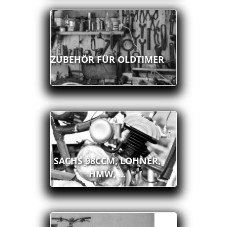
ZUBEHÖR FÜR OLDTIMER
SACHS 98CCM, LOHNER,
HMW, ...