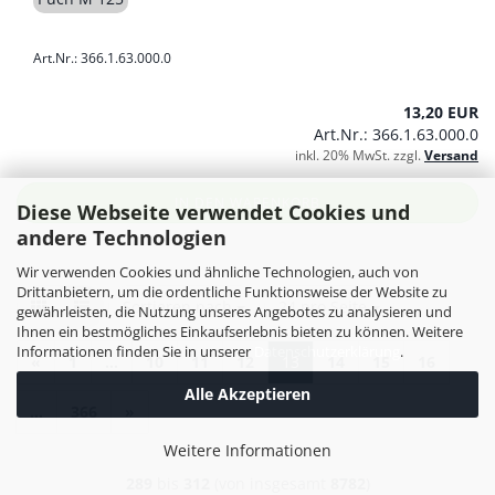
Art.Nr.: 366.1.63.000.0
13,20 EUR
Art.Nr.: 366.1.63.000.0
inkl. 20% MwSt. zzgl.
Versand
IN DEN WARENKORB
Diese Webseite verwendet Cookies und
andere Technologien
Wir verwenden Cookies und ähnliche Technologien, auch von
Drittanbietern, um die ordentliche Funktionsweise der Website zu
Sortieren nach
pro Seite
Sortieren nach
24 pro Seite
gewährleisten, die Nutzung unseres Angebotes zu analysieren und
Ihnen ein bestmögliches Einkaufserlebnis bieten zu können. Weitere
Informationen finden Sie in unserer
Datenschutzerklärung
.
«
1
...
10
11
12
13
14
15
16
Alle Akzeptieren
...
366
»
Weitere Informationen
289
bis
312
(von insgesamt
8782
)