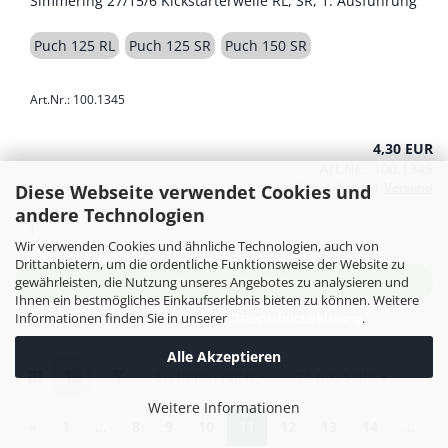
Simmering 27/15/6 Kickstarterwelle RL, SR, 1. Ausführung
Puch 125 RL
Puch 125 SR
Puch 150 SR
Art.Nr.: 100.1345
4,30 EUR
Art.Nr.: 100.1345
inkl. 20% MwSt. zzgl.
Versand
Diese Webseite verwendet Cookies und
andere Technologien
Wir verwenden Cookies und ähnliche Technologien, auch von
Drittanbietern, um die ordentliche Funktionsweise der Website zu
gewährleisten, die Nutzung unseres Angebotes zu analysieren und
IN DEN WARENKORB
Ihnen ein bestmögliches Einkaufserlebnis bieten zu können. Weitere
Informationen finden Sie in unserer
Datenschutzerklärung
.
Alle Akzeptieren
FILTER
Sortieren nach
pro Seite
Sortieren nach
24 pro Seite
Weitere Informationen
«
1
...
8
9
10
11
12
13
14
...