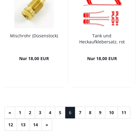
Mischrohr (Düsenstock)
Tank und
Heckaufklebersatz, rot
Nur 18,00 EUR
Nur 18,00 EUR
«
1
2
3
4
5
6
7
8
9
10
11
12
13
14
»