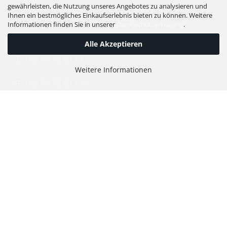
Dorfstraße 11, Leutzmannsdorf
gewährleisten, die Nutzung unseres Angebotes zu analysieren und
Ihnen ein bestmögliches Einkaufserlebnis bieten zu können. Weitere
A - 3304 St. Georgen / Ybbsfeld
Informationen finden Sie in unserer
Datenschutzerklärung
.
Alle Akzeptieren
T:
+43 7473 6113
Weitere Informationen
F:
+43 7473 61134
E:
office@puch-wieser.at
Shop
PUCH-Mopeds
PUCH Motorräder & Roller