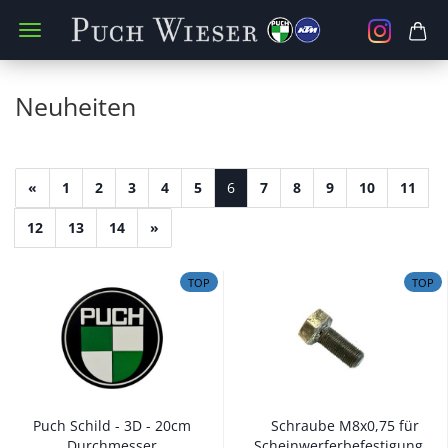
Neuheiten
«
1
2
3
4
5
6
7
8
9
10
11
12
13
14
»
TOP
TOP
Puch Schild - 3D - 20cm
Schraube M8x0,75 für
Durchmesser
Scheinwerferbefestigung...